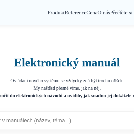
Produkt
Reference
Cena
O nás
Přečtěte si
PŘEČTĚTE SI
VLASTNOSTI
KONTAKT
Provoz systému
Bezpečnost a ochrana dat
Kontakt
Elektronický manuál
CORIPO chrání vaše data pod neviditelným
Jak je možnost provozovat CORIPO
pláštěm!
Proč CORIPO?
Ovládání nového systému se vždycky zdá být trochu oříšek.
Umělá inteligence (AI)
Proč si vybrat CORIPO?
My naštěstí přesně víme, jak na něj.
Shrnutí, doporučení a next-best-action
nořit do elektronických návodů a uvidíte, jak snadno jej dokážete 
Co je CRM?
Integrace
Základy CRM v kostce
ERP, Microsoft 365, e-mail, telefonie
Neomezené úpravy a rozšiřitelnost
Přizpůsobení bez programování