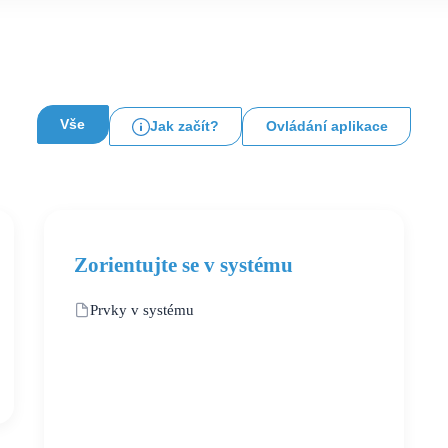
Mobilní aplikace
Vše v terénu, i offline
Vše
Jak začít?
Ovládání aplikace
Zorientujte se v systému
Prvky v systému