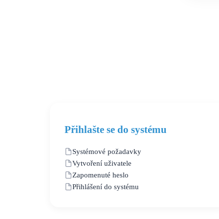
Co je CRM?
Základy CRM v kostce
Přihlašte se do systému
Systémové požadavky
Vytvoření uživatele
Zapomenuté heslo
Přihlášení do systému