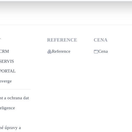
T
REFERENCE
CENA
 CRM
Reference
Cena
SERVIS
 PORTAL
nverge
t a ochrana dat
eligence
é úpravy a