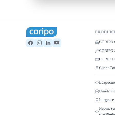
PRODUK
CORIPO
CORIPO 
CORIPO
Client Co
Bezpečnos
Umělá int
Integrace
Neomezen
rozšiřitel