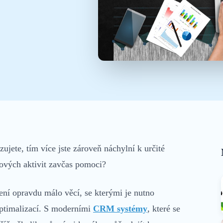
Mobilní aplikace
Vše v terénu, i offline
jete, tím více jste zároveň náchylní k určité
ových aktivit zavčas pomoci?
ení opravdu málo věcí, se kterými je nutno
optimalizací. S moderními
CRM systémy
, které se