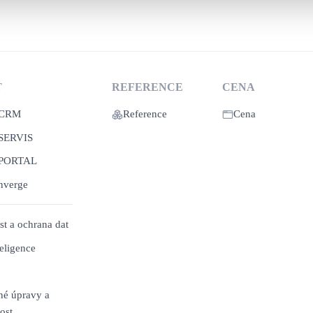
T
REFERENCE
CENA
 CRM
Reference
Cena
SERVIS
 PORTAL
nverge
t a ochrana dat
eligence
é úpravy a
nost