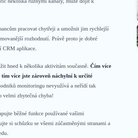
říč několika různými kanály, může dojít k
cům pracovat chytřeji a umožnit jim rychlejší
rmovanější rozhodnutí. Právě proto je dobré
ší CRM aplikace.
it hned k několika aktivitám současně.
Čím více
tím více jste zároveň náchylní k určité
odniků monitoringu nevyužívá a neřídí tak
o velmi zbytečná chyba!
apujte běžné funkce používané vašimi
nujte si schůzku se všemi zúčastněnými stranami a
edu.