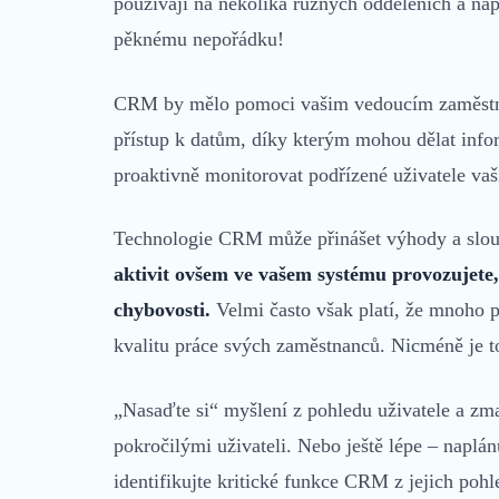
používají na několika různých odděleních a nap
pěknému nepořádku!
CRM by mělo pomoci vašim vedoucím zaměstnan
přístup k datům, díky kterým mohou dělat info
proaktivně monitorovat podřízené uživatele va
Technologie CRM může přinášet výhody a slouž
aktivit ovšem ve vašem systému provozujete, 
chybovosti.
Velmi často však platí, že mnoho p
kvalitu práce svých zaměstnanců. Nicméně je t
„Nasaďte si“ myšlení z pohledu uživatele a zm
pokročilými uživateli. Nebo ještě lépe – naplá
identifikujte kritické funkce CRM z jejich pohl