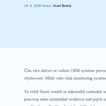
18. 9. 2020
•
Autor:
Josef Brück
Co je CRM?
Základy CRM v kostce
Čím více aktivit ve vašem CRM systému provozu
chybovosti. Může vám však monitoring systém
Ve světě řízení vztahů se zákazníků rozhodně n
pracovat nebo minimálně uvažovat nad jejich 