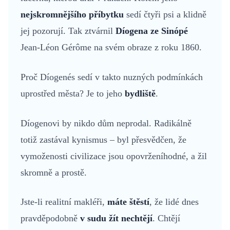
nejskromnějšího příbytku
sedí čtyři psi a klidně
jej pozorují. Tak ztvárnil
Díogena ze Sinópé
Jean-Léon Gérôme na svém obraze z roku 1860.
Proč Díogenés sedí v takto nuzných podmínkách
uprostřed města? Je to jeho
bydliště
.
Díogenovi by nikdo dům neprodal. Radikálně
totiž zastával kynismus – byl přesvědčen, že
vymoženosti civilizace jsou opovrženíhodné, a žil
skromně a prostě.
Jste-li realitní makléři,
máte štěstí
, že lidé dnes
pravděpodobně
v sudu žít nechtějí
. Chtějí