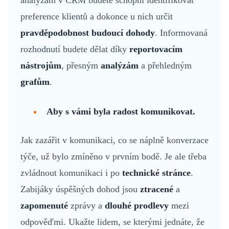
analýzám v CRM budete schopni identifikovat
preference klientů a dokonce u nich určit
pravděpodobnost budoucí dohody
. Informovaná
rozhodnutí budete dělat díky
reportovacím
nástrojům
, přesným
analýzám
a přehledným
grafům
.
Aby s vámi byla radost komunikovat.
Jak zazářit v komunikaci, co se náplně konverzace
týče, už bylo zmíněno v prvním bodě. Je ale třeba
zvládnout komunikaci i po
technické stránce
.
Zabijáky úspěšných dohod jsou
ztracené
a
zapomenuté
zprávy a
dlouhé prodlevy
mezi
odpověďmi. Ukažte lidem, se kterými jednáte, že