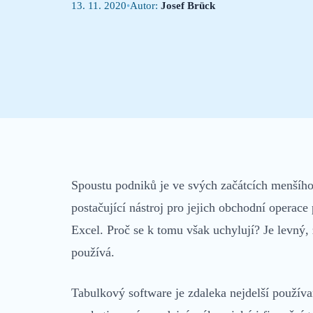
13. 11. 2020
•
Autor:
Josef Brück
Co je CRM?
Základy CRM v kostce
Spoustu podniků je ve svých začátcích menšího 
postačující nástroj pro jejich obchodní operace
Excel. Proč se k tomu však uchylují? Je levný,
používá.
Tabulkový software je zdaleka nejdelší použív