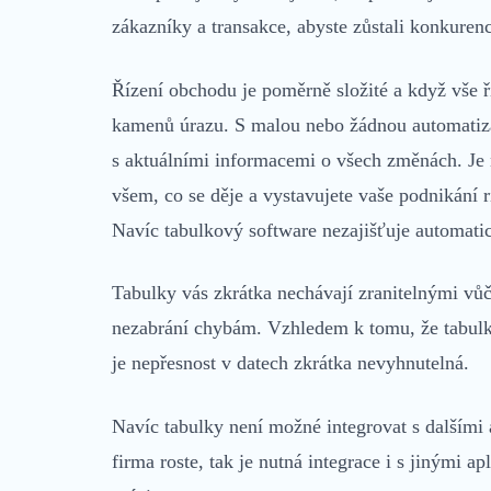
zákazníky a transakce, abyste zůstali konkuren
Řízení obchodu je poměrně složité a když vše ří
kamenů úrazu. S malou nebo žádnou automatizací
s aktuálními informacemi o všech změnách. Je n
všem, co se děje a vystavujete vaše podnikání r
Navíc tabulkový software nezajišťuje automat
Tabulky vás zkrátka nechávají zranitelnými vůč
nezabrání chybám. Vzhledem k tomu, že tabulky
je nepřesnost v datech zkrátka nevyhnutelná.
Navíc tabulky není možné integrovat s dalšími 
firma roste, tak je nutná integrace i s jinými ap