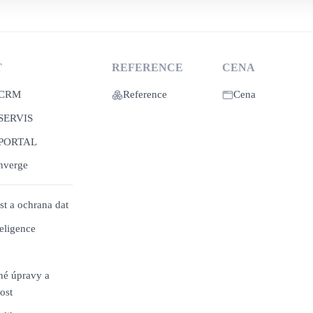
T
REFERENCE
CENA
 CRM
Reference
Cena
SERVIS
 PORTAL
nverge
t a ochrana dat
eligence
é úpravy a
nost