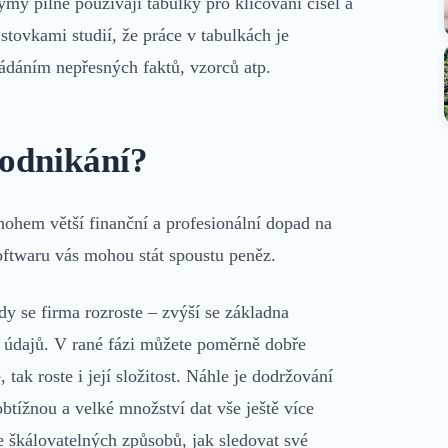
ýmy pilně používají tabulky pro klíčování čísel a
tovkami studií, že práce v tabulkách je
ádáním nepřesných faktů, vzorců atp.
odnikání?
hem větší finanční a profesionální dopad na
oftwaru vás mohou stát spoustu peněz.
y se firma rozroste – zvýší se základna
 údajů. V rané fázi můžete poměrně dobře
 tak roste i její složitost. Náhle je dodržování
btížnou a velké množství dat vše ještě více
ce škálovatelných způsobů, jak sledovat své