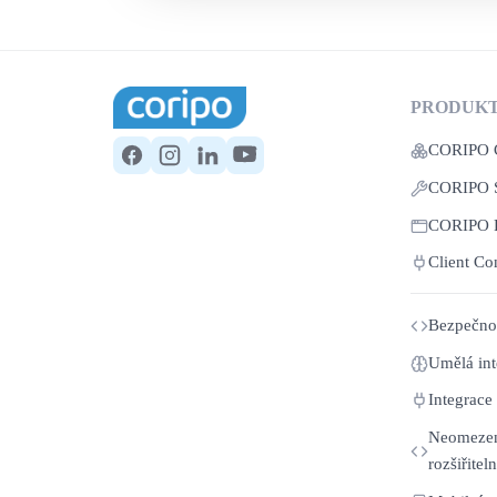
PRODUK
CORIPO
CORIPO 
CORIPO
Client Co
Bezpečnos
Umělá int
Integrace
Neomezen
rozšiřitel