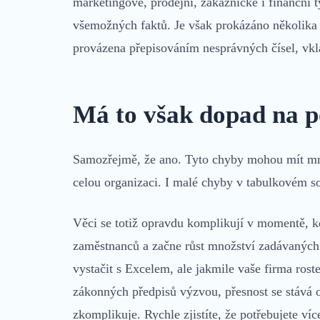
marketingové, prodejní, zákaznické i finanční t
všemožných faktů. Je však prokázáno několika s
provázena přepisováním nesprávných čísel, vkl
Má to však dopad na p
Samozřejmě, že ano. Tyto chyby mohou mít mno
celou organizaci. I malé chyby v tabulkovém s
Věci se totiž opravdu komplikují v momentě, kd
zaměstnanců a začne růst množství zadávaných
vystačit s Excelem, ale jakmile vaše firma roste,
zákonných předpisů výzvou, přesnost se stává o
zkomplikuje. Rychle zjistíte, že potřebujete ví